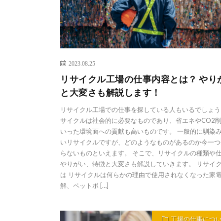
2023.08.25
リサイクル工場の仕事内容とは？ やり
と大変さも解説します！
リサイクル工場での仕事を探している人もいるでしょう
サイクルは社会的に必要なものであり、省エネやCO2
いった環境面への貢献も高いものです。 一般的に馴染
いリサイクルですが、どのようなものがあるのか今一つ
らないものといえます。 そこで、リサイクルの種類や
やりがい、特徴と大変さも解説していきます。 リサイ
は リサイクルは何らかの理由で使用されなくなった家
解、ペットボ […]
工場の仕事につ