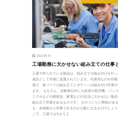
2023.06.19
工場勤務に欠かせない組み立ての仕事
工場で作られている製品は、組み立てや組み付けを行っ
成品として市場に流通されています。代表的なのが自動
場で、各パーツの組み立てとボディへの組み付け作業が
ます。 もちろん、自動車以外にも鉄道や航空機、パソ
スマホなどの精密品、家電などの生活に欠かせない製品
組み立て作業があるものです。 ものづくりに興味があ
も、未経験から作業できるのか心配になるものでしょう
こで、工場では欠か […]