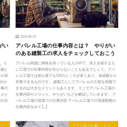
2023.06.19
がい
アパレル工場の仕事内容とは？ やりがい
のある縫製工の求人をチェックしておこう
。リ
アパレル関連に興味を持っている人の中で、求人を探すまえ
削減と
に工場での仕事内容が分からないこともあるでしょう。アパ
みの深
レル工場では初心者でもOKのところが多くあり、未経験から
分か
作業できるものです。 縫製工としてアパレルの工程を把握で
仕事の
きるのは大きなメリットもあります。そこでアパレル工場の
クルと
仕事内容やメリット、やりがいなどを解説していきます。 ア
電の分
パレル工場の現場での仕事内容 アパレル工場での現場勤務の
仕事内容をみて […]
いて
工場の仕事について