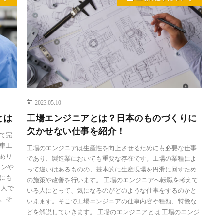
2023.05.10
とは
工場エンジニアとは？日本のものづくりに
欠かせない仕事を紹介！
て完
車工
工場のエンジニアは生産性を向上させるためにも必要な仕事
あり
であり、製造業においても重要な存在です。工場の業種によ
コンや
って違いはあるものの、基本的に生産現場を円滑に回すため
にも
の施策や改善を行います。 工場のエンジニアへ転職を考えて
る人で
いる人にとって、気になるのがどのような仕事をするのかと
。そ
いえます。そこで工場エンジニアの仕事内容や種類、特徴な
どを解説していきます。 工場のエンジニアとは 工場のエンジ