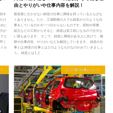
由とやりがいや仕事内容を解説！
持す
製造業に欠かせない鋳造の仕事に興味を持っている人も少な
だけ
くありません。ただ、工場勤務の人でも鋳造がどのような仕
ために
事をしているのか今一つ分からないものです。研削や研磨、
力が
組立などの工程からすると、鋳造は前工程になるので仕方な
ックと
い面もあります。 そこで、鋳造に興味がある人に向けて、種
早く
類や仕事内容、やりがいなどを解説していきます。 鋳造の仕
ボトル
事とは 鋳造の仕事とはどのようなものなのかみていきましょ
う。 鋳造とは […]
いて
工場の仕事について