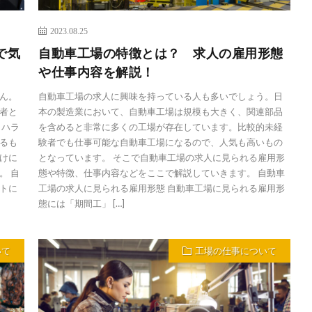
2023.08.25
で気
自動車工場の特徴とは？ 求人の雇用形態
や仕事内容を解説！
ん。
自動車工場の求人に興味を持っている人も多いでしょう。日
者と
本の製造業において、自動車工場は規模も大きく、関連部品
 ハラ
を含めると非常に多くの工場が存在しています。比較的未経
るも
験者でも仕事可能な自動車工場になるので、人気も高いもの
けに
となっています。 そこで自動車工場の求人に見られる雇用形
。 自
態や特徴、仕事内容などをここで解説していきます。 自動車
トに
工場の求人に見られる雇用形態 自動車工場に見られる雇用形
態には「期間工」 […]
いて
工場の仕事について