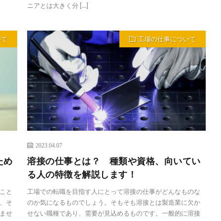
ニアとは大きく分 […]
いて
工場の仕事について
2023.04.07
ため
溶接の仕事とは？ 種類や資格、向いてい
る人の特徴を解説します！
こと
工場での転職を目指す人にとって溶接の仕事がどんなものな
、そ
のか気になるものでしょう。そもそも溶接とは製造業に欠か
ませ
せない職種であり、需要が見込めるものです。一般的に溶接