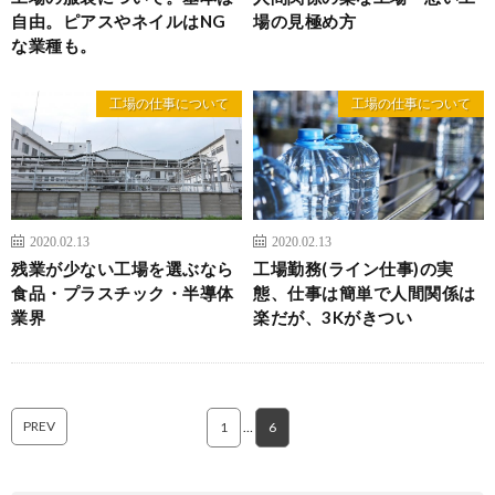
自由。ピアスやネイルはNG
場の見極め方
な業種も。
工場の仕事について
工場の仕事について
2020.02.13
2020.02.13
残業が少ない工場を選ぶなら
工場勤務(ライン仕事)の実
食品・プラスチック・半導体
態、仕事は簡単で人間関係は
業界
楽だが、3Kがきつい
PREV
1
…
6