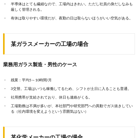
半導体はとても繊細なので、工場内はきれい。ただし社員の身だしなみも
厳しく管理される。
有休は取りやすい環境だが、夜勤の日は取らないほうがいい空気がある。
某ガラスメーカーの工場の場合
業務用ガラス製造・男性のケース
残業：平均5～10時間/月
3交替。工場はいつも稼働してるため、シフトが土日に入ることも普通。
社用携帯が支給されており、休日も連絡がくる。
工場勤務は不満が多いが、本社部門や研究部門への異動でガス抜きしてい
る（社内環境を変えようという雰囲気はない）
某化学メーカーの工場の場合