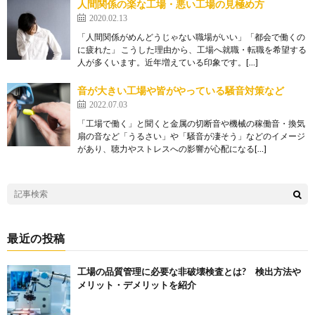
人間関係の楽な工場・悪い工場の見極め方
2020.02.13
「人間関係がめんどうじゃない職場がいい」「都会で働くの
に疲れた」 こうした理由から、工場へ就職・転職を希望する
人が多くいます。近年増えている印象です。[…]
音が大きい工場や皆がやっている騒音対策など
2022.07.03
「工場で働く」と聞くと金属の切断音や機械の稼働音・換気
扇の音など「うるさい」や「騒音が凄そう」などのイメージ
があり、聴力やストレスへの影響が心配になる[…]
最近の投稿
工場の品質管理に必要な非破壊検査とは? 検出方法や
メリット・デメリットを紹介