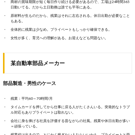
商材の賞味期限が短く毎日作り続ける必要があるので、工場は24時間365
日動いてる。だから土日勤務は誰でも平等にある。
原材料が生ものだから、残業はそれに左右される。休日出勤が必要なこと
もある。
全体的に残業は少なめ。プライベートもしっかり確保できる。
女性が多く、育児への理解がある。お迎えなども問題ない。
某自動車部品メーカー
部品製造・男性のケース
残業：平均60～70時間/月
タイムカードを押してから仕事に戻る人がたくさんいる。突発的なトラブ
ル対応もありプライベートは取れない。
会社に身を捧げる社員を評価する昔ながらの社風。残業や休日出勤が多い
＝頑張っている。
残業代は出るので、とにかく稼ぎたい人ならいいかも。プライベートと両