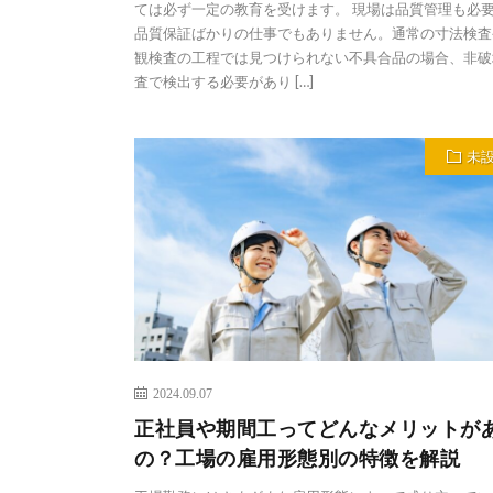
ては必ず一定の教育を受けます。 現場は品質管理も必
品質保証ばかりの仕事でもありません。通常の寸法検査
観検査の工程では見つけられない不具合品の場合、非破
査で検出する必要があり […]
未
2024.09.07
正社員や期間工ってどんなメリットが
の？工場の雇用形態別の特徴を解説