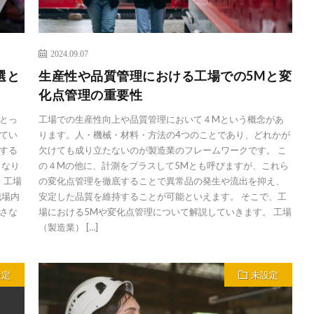
2024.09.07
選と
生産性や品質管理における工場での5Mと変
化点管理の重要性
とっ
工場での生産性向上や品質管理において４Mという概念があ
てい
ります。人・機械・材料・方法の4つのことであり、どれかが
する
欠けても成り立たないのが製造業のフレームワークです。 こ
となり
の４Mの他に、計測をプラスして5Mとも呼びますが、これら
 工場
の変化点管理を徹底することで異常品の発生や流出を抑え、
職場内
安定した品質を維持することが可能といえます。 そこで、工
さな
場における5Mや変化点管理について解説していきます。 工場
（製造業） […]
設定
未設定