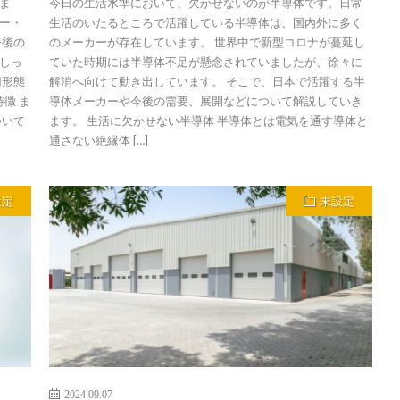
ま
今日の生活水準において、欠かせないのが半導体です。日常
ー・
生活のいたるところで活躍している半導体は、国内外に多く
今後の
のメーカーが存在しています。 世界中で新型コロナが蔓延し
しっ
ていた時期には半導体不足が懸念されていましたが、徐々に
用形態
解消へ向けて動き出しています。 そこで、日本で活躍する半
徴 ま
導体メーカーや今後の需要、展開などについて解説していき
ついて
ます。 生活に欠かせない半導体 半導体とは電気を通す導体と
通さない絶縁体 […]
設定
未設定
2024.09.07