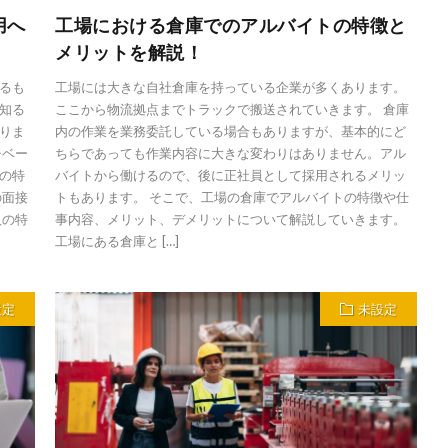
用へ
工場における倉庫でのアルバイトの特徴と
メリットを解説！
るも
工場には大きな自社倉庫を持っている企業が多くあります。
知る
ここから物流拠点までトラックで搬送されていきます。 倉庫
りま
内の作業を業務委託している場合もありますが、基本的にど
チベー
ちらであっても作業内容に大きな変わりはありません。アル
の特
バイトから働けるので、後に正社員として採用されるメリッ
の面接
トもあります。 そこで、工場の倉庫でアルバイトの特徴や仕
人の特
事内容、メリット、デメリットについて解説していきます。
工場にある倉庫と […]
設定
未設定