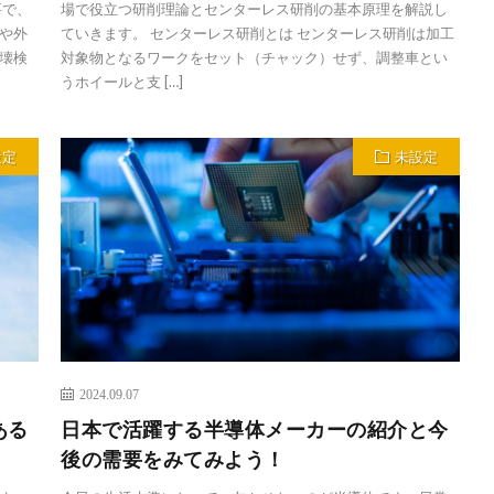
要で、
場で役立つ研削理論とセンターレス研削の基本原理を解説し
や外
ていきます。 センターレス研削とは センターレス研削は加工
壊検
対象物となるワークをセット（チャック）せず、調整車とい
うホイールと支 […]
設定
未設定
2024.09.07
ある
日本で活躍する半導体メーカーの紹介と今
後の需要をみてみよう！