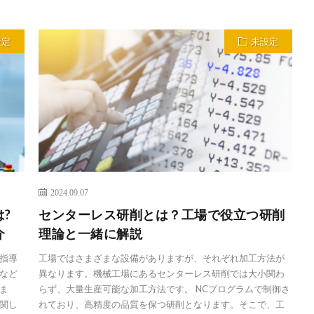
設定
未設定
2024.09.07
は?
センターレス研削とは？工場で役立つ研削
介
理論と一緒に解説
指導
工場ではさまざまな設備がありますが、それぞれ加工方法が
など
異なります。機械工場にあるセンターレス研削では大小関わ
ま
らず、大量生産可能な加工方法です。 NCプログラムで制御さ
関し
れており、高精度の品質を保つ研削となります。そこで、工