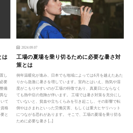
2024.09.07
とは
工場の夏場を乗り切るために必要な暑さ対
策とは
置し
例年温暖化が進み、日本でも地域によっては6月を越えたあた
必要
りから急激に暑さを増しています。室内とはいえ、熱気や湿
整備
度がこもりやすいのが工場の特徴であり、真夏日にならなく
異な
ても熱中症の危険が伴います。 工場では暑さ対策を充分にし
向いて
ていないと、貧血や立ちくらみを引き起こし、その影響で転
ー資格
倒やはさまれといった労働災害、もしくは重大ヒヤリハット
必要と
につながる恐れがあります。 そこで、工場の夏場を乗り切る
ために必要な暑さ […]