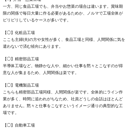
一方、同じ食品工場でも、弁当やお惣菜の場合は違います。賞味期
限の関係で毎日大量に作る必要があるためか、ノルマで工場全体が
ピリピリしているケースが多いです。
【◯】化粧品工場
ここも主婦(夫)の方や女性が多く、食品工場と同様、人間関係に気を
遣わないで済む傾向にあります。
【◯】精密部品工場
半導体工場など。物静かな人や、細かい仕事を黙々とこなすのが得
意な人が集まるため、人間関係は楽です。
【◯】電機製品工場
こちらも精密部品工場同様、人間関係が楽です。全体的にライン作
業が多く、時間に追われがちなため、社員どうしの会話はほとんど
ありません。黙々と仕事をこなすというイメージ通りの典型的な工
場です。
【◯】自動車工場