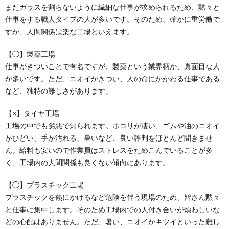
またガラスを割らないように繊細な仕事が求められるため、黙々と
仕事をする職人タイプの人が多いです。そのため、確かに重労働で
すが、人間関係は楽な工場といえます。
【◯】製薬工場
仕事がきついことで有名ですが、製薬という業界柄か、真面目な人
が多いです。ただ、ニオイがきつい、人の命にかかわる仕事である
など、独特の難しさがあります。
【×】タイヤ工場
工場の中でも劣悪で知られます。ホコリが凄い、ゴムや油のニオイ
がひどい、手が汚れる、暑いなど、良い評判をほとんど聞きませ
ん。給料も安いので作業員はストレスをためこんでいることが多
く、工場内の人間関係も良くない傾向にあります。
【◯】プラスチック工場
プラスチックを熱にかけるなど危険を伴う現場のため、皆さん黙々
と仕事に集中します。そのため工場内での人付き合いが煩わしいな
どの心配はありません。ただ、暑い、ニオイがキツイといった難し