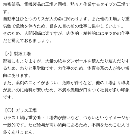
精密部品、電機製品の工場と同様、黙々と作業するタイプの工場で
す。
自動車はひとつのミスが人の命に関わります。また他の工場より重
労働で危険を伴うため、皆さん目の前の仕事に集中しています。
そのため、人間関係は楽ですが、肉体的・精神的にはキツめの仕事
だと覚えておきましょう。
【×】製紙工場
部署にもよりますが、大量の紙やダンボールを積んだり運んだりす
るため、わりと重労働です。力仕事のため、体育会系の人が多い傾
向にあります。
また、薬剤のニオイがきつい、危険が伴うなど、他の工場より環境
が悪いのに給料が安いため、不満や愚痴が口をつく社員が多い印象
です。
【◯】ガラス工場
ガラス工場は重労働・工場内が熱いなど、つらいというイメージが
一般的です。ただ給与が高い傾向にあるため、不満をためこむ人は
多くありません。