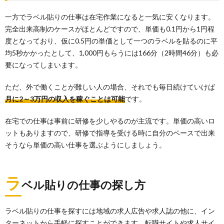
一方でラベル貼りの仕事は在宅作業になると一気に安くなります。
完全出来高制のケースがほとんどですので、単価も0.1円から1円程
度となっており、仮に0.5円の単価として一つのラベルを貼るのに平
均5秒かかったとして、1,000円もらうには166分（2時間46分）も必
要になってしまいます。
ただ、外で働くことが難しい人の場合、それでも毎日続けていけば
月に
2
～3
万円の収入を稼ぐことは可能
です。
在宅での仕事は事前に研修を少しやるのが主流です。単価の高いロ
ットもありますので、研修で指導を受ける時に自分のペースで出来
そうなら単価の高い仕事を選ぶようにしましょう。
ラ
ベル貼りの仕事の探し方
ラベル貼りの仕事を探すには地域の求人広告や求人誌の他に、イン
ターネットから手軽に探すことができます。転職サイトや求人サイ